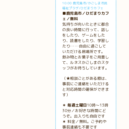
10:00 鹿児島市/かごしま市民
福祉プラザ/ひだまりカフェ
■鹿児島市／ひだまりカフ
ェ／無料
気持ちが向いたときに都合
の良い時間に行って、話し
をしたり、ゲームをした
り、読書をしたり、学習し
たり……自由に過ごして
いただける居場所です。
飲み物とお菓子をご用意し
て、ルネスかごしまのスタ
ッフがお待ちしています。
（★相談ごとがある際は、
事前にご連絡をいただける
と対応時間の確保ができま
す）
＊ 毎週土曜日
10時～13時
30分／お好きな時間にど
うぞ。出入りも自由です
＊
料金／無料。ご予約や
事前連絡も不要です