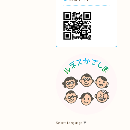
Select Language
▼