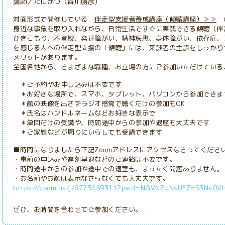
講師／たにかつ（谷川勝彦）
対面形式で開催している
伴走型支援者養成講座（傾聴講座）＞＞
の
身近な事象を取り入れながら、日常生活ですぐに実践できる傾聴（伴
ひきこもり、不登校、発達障がい、精神疾患、身体障がい、依存症、
を感じる人への伴走型支援の「傾聴」には、来談者の主訴をしっかり
メリットがあります。
全国各地から、さまざまな職種、お立場の方にご参加いただけている
＊ご予約やお申し込みは不要です
＊お好きな場所で、スマホ、タブレット、パソコンから参加できま
＊顔の映像を出さずラジオ感覚で聴くだけの参加もOK
＊氏名はハンドルネームなどお好きな表示で
＊単回だけの受講や、時間途中からの参加や退座も大丈夫です
＊ご家族などが周りにいらしても受講できます
■時間になりましたら下記Zoomアドレスにアクセスなさってくださ
・事前の申込みや遅刻早退などのご連絡は不要です。
・時間途中からの参加や途中での退室
も、まったく問題ありません。
・お名前やお顔は表示なさらなくても大丈夫です。
https://zoom.us/j/6773459311?pwd=NGVNZUNsUFZHS3NvOV
ぜひ、お時間を合わせてご参加ください。