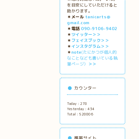
を目安にしていただけると
助かります。
＊メール
tanicarts＠
gmail.com
＊電話
090-9106-9402
＊
ツイッター＞＞
＊
フェイスブック＞＞
＊
インスタグラム＞＞
＊
note
(たにかつが個人的
なことなども書いている執
筆ページ）
＞＞
カウンター
Today :
278
Yesterday :
434
Total :
528806
携帯サイト