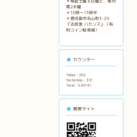
＊毎週土曜＆日曜と、毎月
第2木曜
＊10時～13時半
＊鹿児島市名山町3-20
『古民家
バカンス』（有
料コイン駐車場）
カウンター
Today :
282
Yesterday :
331
Total :
529141
携帯サイト