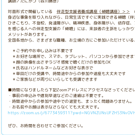
講師／たにかつ（谷川勝彦）
対面形式で開催している
伴走型支援者養成講座（傾聴講座）＞＞
の
身近な事象を取り入れながら、日常生活ですぐに実践できる傾聴（伴
ひきこもり、不登校、発達障がい、精神疾患、身体障がい、依存症、
を感じる人への伴走型支援の「傾聴」には、来談者の主訴をしっかり
メリットがあります。
全国各地から、さまざまな職種、お立場の方にご参加いただけている
＊ご予約やお申し込みは不要です
＊お好きな場所で、スマホ、タブレット、パソコンから参加できま
＊顔の映像を出さずラジオ感覚で聴くだけの参加もOK
＊氏名はハンドルネームなどお好きな表示で
＊単回だけの受講や、時間途中からの参加や退座も大丈夫です
＊ご家族などが周りにいらしても受講できます
■時間になりましたら下記Zoomアドレスにアクセスなさってくださ
・事前の申込みや遅刻早退などのご連絡は不要です。
・時間途中からの参加や途中での退室
も、まったく問題ありません。
・お名前やお顔は表示なさらなくても大丈夫です。
https://zoom.us/j/6773459311?pwd=NGVNZUNsUFZHS3NvOV
ぜひ、お時間を合わせてご参加ください。