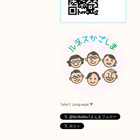
Select Language
▼