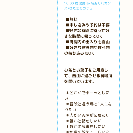
10:00 鹿児島市/名山町バカン
ス/ひだまりカフェ
■無料
■申し込みや予約は不要
■好きな時間に寄って好
きな時間に帰ってOK
■時間内の出入りも自由
■好きな飲み物や食べ物
の持ち込みもOK
お茶とお菓子をご用意し
て、自由に過ごせる居場所
を開いています。
＊どこかでボーッとした
い
＊普段と違う場で1人にな
りたい
＊人がいる場所に居たい
＊誰かと話をしたい
＊静かに読書をしたい
＊勉強を教えてもらいた