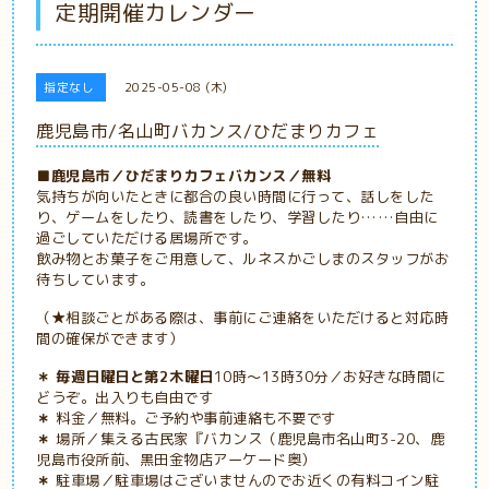
定期開催カレンダー
指定なし
2025-05-08 (木)
鹿児島市/名山町バカンス/ひだまりカフェ
■鹿児島市／ひだまりカフェバカンス／無料
気持ちが向いたときに都合の良い時間に行って、話しをした
り、ゲームをしたり、読書をしたり、学習したり……自由に
過ごしていただける居場所です。
飲み物とお菓子をご用意して、ルネスかごしまのスタッフがお
待ちしています。
（★相談ごとがある際は、事前にご連絡をいただけると対応時
間の確保ができます）
＊ 毎週日曜日と第2木曜日
10時～13時30分／お好きな時間に
どうぞ。出入りも自由です
＊
料金／無料。ご予約や事前連絡も不要です
＊
場所／
集える古民家『バカンス（鹿児島市名山町3-20、鹿
児島市役所前、黒田金物店アーケード奥）
＊
駐車場／駐車場はございませんのでお近くの
有料コイン駐