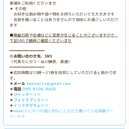
車場をご利用くださいませ
＊
その他
・お好きな飲み物や食べ物をお持ちいただいても大丈夫です
・会話を強いることはありませんので自由にお過ごしいただけ
ます
■
開催日時や会場などに変更が生じることがございますので、
下記SNSで随時ご確認くださいませ
━━━━━━━━━
◎お問い合わせ先、SNS
（代表たにかつ：谷川勝彦、直通）
━━━━━━━━━
★応対時間は10時～21時を目安にしていただけると助かりま
す。
＊メール
tanicarts＠gmail.com
＊電話
090-9106-9402
＊
ツイッター＞＞
＊
フェイスブック＞＞
＊
インスタグラム＞＞
＊
note
(たにかつが個人的なことなども書いている執筆ペー
ジ）
＞＞