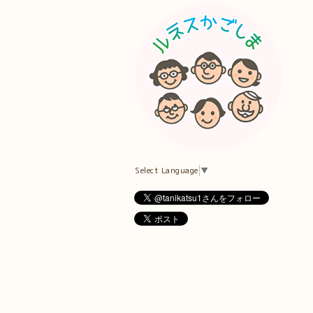
Select Language
▼