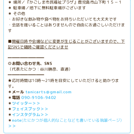
＊
場所／『かごしま市民福祉プラザ』鹿児島市山下町１５－１
＊
駐車場／地下に無料駐車場がございます
＊
その他
・お好きな飲み物や食べ物をお持ちいただいても大丈夫です
・会話を強いることはありませんので自由にお過ごしいただけま
す
■
開催日時や会場などに変更が生じることがございますので、下
記SNSで随時ご確認くださいませ
━━━━━━━━━
◎お問い合わせ先、SNS
（代表たにかつ：谷川勝彦、直通）
━━━━━━━━━
★応対時間は10時～21時を目安にしていただけると助かりま
す。
＊メール
tanicarts＠gmail.com
＊電話
090-9106-9402
＊
ツイッター＞＞
＊
フェイスブック＞＞
＊
インスタグラム＞＞
＊
note
(たにかつが個人的なことなども書いている執筆ページ）
＞＞