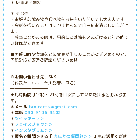
＊
駐車場／無料
＊
その他
・お好きな飲み物や食べ物をお持ちいただいても大丈夫です
・会話を強いることはありませんので自由にお過ごしいただけ
ます
・
相談ごとがある際は、事前にご連絡をいただけると対応時間
の確保ができます
■
開催日時や会場などに変更が生じることがございますので、
下記SNSで随時ご確認くださいませ
━━━━━━━━━
◎お問い合わせ先、SNS
（代表たにかつ：谷川勝彦、直通）
━━━━━━━━━
★応対時間は10時～21時を目安にしていただけると助かりま
す。
＊メール
tanicarts＠gmail.com
＊電話
090-9106-9402
＊
ツイッター＞＞
＊
フェイスブック＞＞
＊
インスタグラム＞＞
＊匿名で質問できる『
たにかつ質問箱＞＞
』もご活用くださ