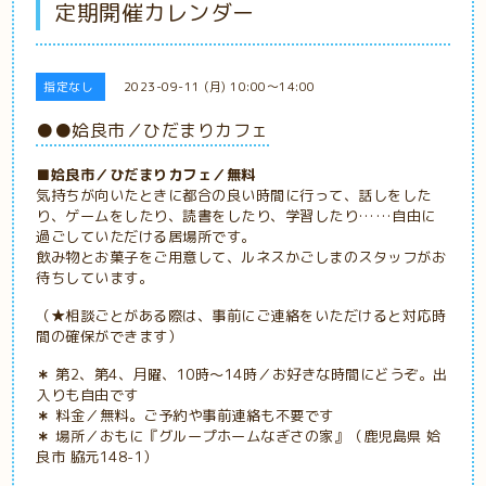
定期開催カレンダー
指定なし
2023-09-11 (月) 10:00～14:00
●●姶良市／ひだまりカフェ
■姶良市／ひだまりカフェ／無料
気持ちが向いたときに都合の良い時間に行って、話しをした
り、ゲームをしたり、読書をしたり、学習したり……自由に
過ごしていただける居場所です。
飲み物とお菓子をご用意して、ルネスかごしまのスタッフがお
待ちしています。
（★相談ごとがある際は、事前にご連絡をいただけると対応時
間の確保ができます）
＊
第2、第4、月曜、10時～14時／お好きな時間にどうぞ。出
入りも自由です
＊
料金／無料。ご予約や事前連絡も不要です
＊
場所／おもに
『グループホームなぎさの家』（鹿児島県 姶
良市 脇元148-1）