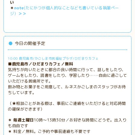
い
＊
note
(たにかつが個人的なことなども書いている執筆ペー
ジ）
＞＞
今日の開催予定
10:00 鹿児島市/かごしま市民福祉プラザ/ひだまりカフェ
■鹿児島市／ひだまりカフェ／無料
気持ちが向いたときに都合の良い時間に行って、話しをしたり、
ゲームをしたり、読書をしたり、学習したり……自由に過ごして
いただける居場所です。
飲み物とお菓子をご用意して、ルネスかごしまのスタッフがお待
ちしています。
（★相談ごとがある際は、事前にご連絡をいただけると対応時間
の確保ができます）
＊ 毎週土曜日
10時～13時30分／お好きな時間にどうぞ。出入り
も自由です
＊
料金／無料。ご予約や事前連絡も不要です