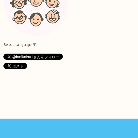
Select Language
▼