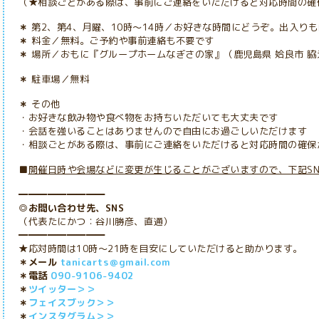
（★相談ごとがある際は、事前にご連絡をいただけると対応時間の確
＊
第2、第4、月曜、10時～14時／お好きな時間にどうぞ。出入り
＊
料金／無料。ご予約や事前連絡も不要です
＊
場所／おもに
『グループホームなぎさの家』（鹿児島県 姶良市 脇元
＊
駐車場／無料
＊
その他
・お好きな飲み物や食べ物をお持ちいただいても大丈夫です
・会話を強いることはありませんので自由にお過ごしいただけます
・
相談ごとがある際は、事前にご連絡をいただけると対応時間の確保
■
開催日時や会場などに変更が生じることがございますので、下記S
━━━━━━━━━
◎お問い合わせ先、SNS
（代表たにかつ：谷川勝彦、直通）
━━━━━━━━━
★応対時間は10時～21時を目安にしていただけると助かります。
＊メール
tanicarts＠gmail.com
＊電話
090-9106-9402
＊
ツイッター＞＞
＊
フェイスブック＞＞
＊
インスタグラム＞＞