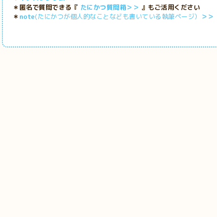
＊匿名で質問できる『
たにかつ質問箱＞＞
』もご活用ください
＊
note
(たにかつが個人的なことなども書いている執筆ページ）
＞＞