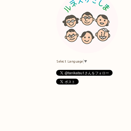
Select Language
▼