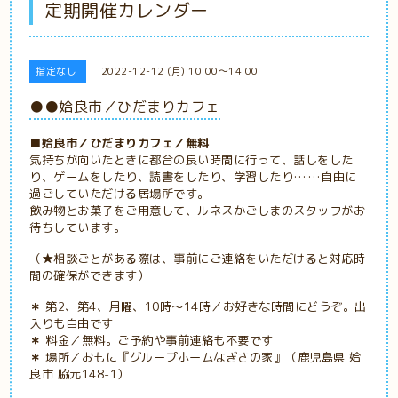
定期開催カレンダー
指定なし
2022-12-12 (月) 10:00～14:00
●●姶良市／ひだまりカフェ
■姶良市／ひだまりカフェ／無料
気持ちが向いたときに都合の良い時間に行って、話しをした
り、ゲームをしたり、読書をしたり、学習したり……自由に
過ごしていただける居場所です。
飲み物とお菓子をご用意して、ルネスかごしまのスタッフがお
待ちしています。
（★相談ごとがある際は、事前にご連絡をいただけると対応時
間の確保ができます）
＊
第2、第4、月曜、10時～14時／お好きな時間にどうぞ。出
入りも自由です
＊
料金／無料。ご予約や事前連絡も不要です
＊
場所／おもに
『グループホームなぎさの家』（鹿児島県 姶
良市 脇元148-1）