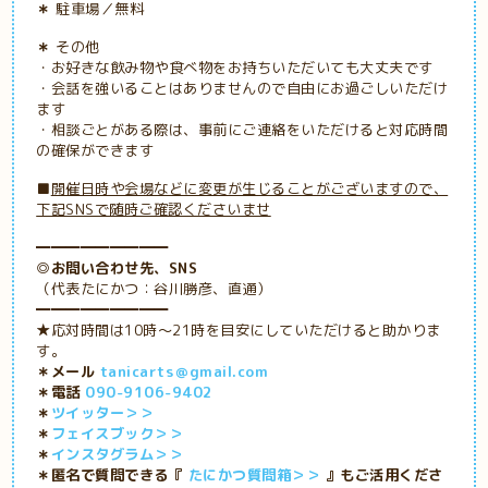
＊
駐車場／無料
＊
その他
・お好きな飲み物や食べ物をお持ちいただいても大丈夫です
・会話を強いることはありませんので自由にお過ごしいただけ
ます
・
相談ごとがある際は、事前にご連絡をいただけると対応時間
の確保ができます
■
開催日時や会場などに変更が生じることがございますので、
下記SNSで随時ご確認くださいませ
━━━━━━━━━
◎お問い合わせ先、SNS
（代表たにかつ：谷川勝彦、直通）
━━━━━━━━━
★応対時間は10時～21時を目安にしていただけると助かりま
す。
＊メール
tanicarts＠gmail.com
＊電話
090-9106-9402
＊
ツイッター＞＞
＊
フェイスブック＞＞
＊
インスタグラム＞＞
＊匿名で質問できる『
たにかつ質問箱＞＞
』もご活用くださ