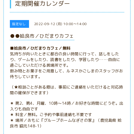
定期開催カレンダー
指定なし
2022-09-12 (月) 10:00～14:00
●●姶良市／ひだまりカフェ
■姶良市／ひだまりカフェ／無料
気持ちが向いたときに都合の良い時間に行って、話しをした
り、ゲームをしたり、読書をしたり、学習したり……自由に
過ごしていただける居場所です。
飲み物とお菓子をご用意して、ルネスかごしまのスタッフがお
待ちしています。
（★相談ごとがある際は、事前にご連絡をいただけると対応時
間の確保ができます）
＊
第2、第4、月曜、10時～14時／お好きな時間にどうぞ。出
入りも自由です
＊
料金／無料。ご予約や事前連絡も不要です
＊
場所／おもに
『グループホームなぎさの家』（鹿児島県 姶
良市 脇元148-1）