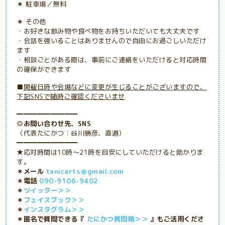
＊
駐車場／無料
＊
その他
・お好きな飲み物や食べ物をお持ちいただいても大丈夫です
・会話を強いることはありませんので自由にお過ごしいただけ
ます
・
相談ごとがある際は、事前にご連絡をいただけると対応時間
の確保ができます
■
開催日時や会場などに変更が生じることがございますので、
下記SNSで随時ご確認くださいませ
━━━━━━━━━
◎お問い合わせ先、SNS
（代表たにかつ：谷川勝彦、直通）
━━━━━━━━━
★応対時間は10時～21時を目安にしていただけると助かりま
す。
＊メール
tanicarts＠gmail.com
＊電話
090-9106-9402
＊
ツイッター＞＞
＊
フェイスブック＞＞
＊
インスタグラム＞＞
＊匿名で質問できる『
たにかつ質問箱＞＞
』もご活用くださ