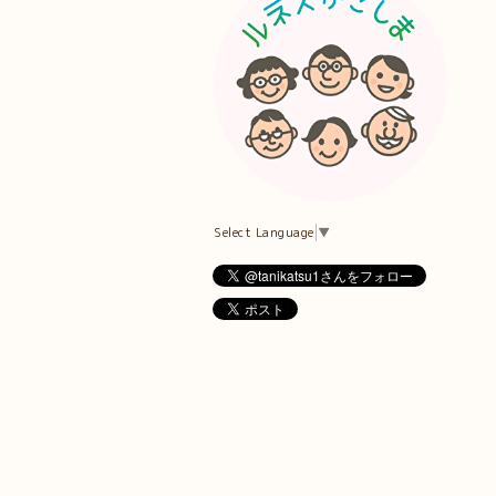
Select Language
▼