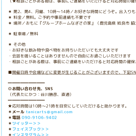
（★相談ごとがある際は、事前にご連絡をいただけると対応時間の確
＊
第2、第4、月曜、10時～14時／お好きな時間にどうぞ。出入り
＊
料金／無料。ご予約や事前連絡も不要です
＊
場所／おもに
『グループホームなぎさの家』（鹿児島県 姶良市 脇元
＊
駐車場／無料
＊
その他
・お好きな飲み物や食べ物をお持ちいただいても大丈夫です
・会話を強いることはありませんので自由にお過ごしいただけます
・
相談ごとがある際は、事前にご連絡をいただけると対応時間の確保
■
開催日時や会場などに変更が生じることがございますので、下記S
━━━━━━━━━
◎お問い合わせ先、SNS
（代表たにかつ：谷川勝彦、直通）
━━━━━━━━━
★応対時間は10時～21時を目安にしていただけると助かります。
＊メール
tanicarts＠gmail.com
＊電話
090-9106-9402
＊
ツイッター＞＞
＊
フェイスブック＞＞
＊
インスタグラム＞＞