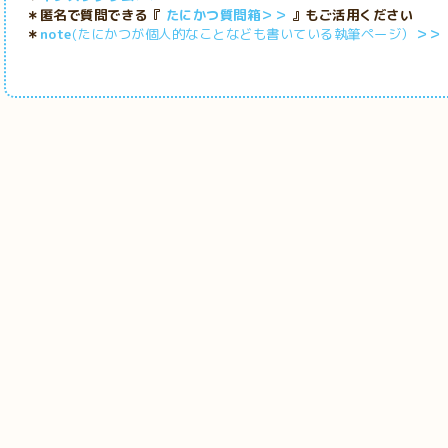
＊匿名で質問できる『
たにかつ質問箱＞＞
』もご活用ください
＊
note
(たにかつが個人的なことなども書いている執筆ページ）
＞＞