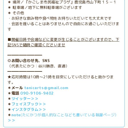
＊
場所／『かごしま市民福祉プラザ』鹿児島市山下町１５－１
＊
駐車場／地下に無料駐車場がございます
＊
その他
・お好きな飲み物や食べ物をお持ちいただいても大丈夫です
・会話を強いることはありませんので自由にお過ごしいただけま
す
■
開催日時や会場などに変更が生じることがございますので、下
記SNSで随時ご確認くださいませ
━━━━━━━━━
◎お問い合わせ先、SNS
（代表たにかつ：谷川勝彦、直通）
━━━━━━━━━
★応対時間は10時～21時を目安にしていただけると助かりま
す。
＊メール
tanicarts＠gmail.com
＊電話
090-9106-9402
＊
ツイッター＞＞
＊
フェイスブック＞＞
＊
インスタグラム＞＞
＊
note
(たにかつが個人的なことなども書いている執筆ページ）
＞＞