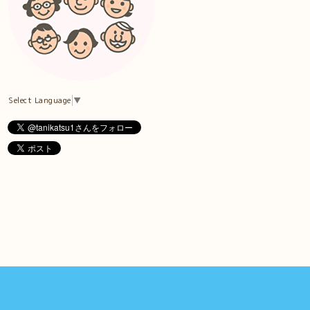
Select Language
▼