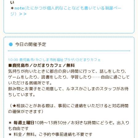
い
＊
note
(たにかつが個人的なことなども書いている執筆ペー
ジ）
＞＞
今日の開催予定
10:00 鹿児島市/かごしま市民福祉プラザ/ひだまりカフェ
■鹿児島市／ひだまりカフェ／無料
気持ちが向いたときに都合の良い時間に行って、話しをしたり、
ゲームをしたり、読書をしたり、学習したり……自由に過ごして
いただける居場所です。
飲み物とお菓子をご用意して、ルネスかごしまのスタッフがお待
ちしています。
（★相談ごとがある際は、事前にご連絡をいただけると対応時間
の確保ができます）
＊ 毎週土曜日
10時～13時30分／お好きな時間にどうぞ。出入り
も自由です
＊
料金／無料。ご予約や事前連絡も不要です