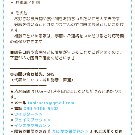
＊
駐車場／無料
＊
その他
・お好きな飲み物や食べ物をお持ちいただいても大丈夫です
・会話を強いることはありませんので自由にお過ごしいただけ
ます
・
相談ごとがある際は、事前にご連絡をいただけると対応時間
の確保ができます
■
開催日時や会場などに変更が生じることがございますので、
下記SNSで随時ご確認くださいませ
━━━━━━━━━
◎お問い合わせ先、SNS
（代表たにかつ：谷川勝彦、直通）
━━━━━━━━━
★応対時間は10時～21時を目安にしていただけると助かりま
す。
＊メール
tanicarts＠gmail.com
＊電話
090-9106-9402
＊
ツイッター＞＞
＊
フェイスブック＞＞
＊
インスタグラム＞＞
＊匿名で質問できる『
たにかつ質問箱＞＞
』もご活用くださ