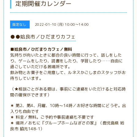
定期開催カレンダー
指定なし
2022-01-10 (月) 10:00～14:00
●●姶良市／ひだまりカフェ
■姶良市／ひだまりカフェ／無料
気持ちが向いたときに都合の良い時間に行って、話しをした
り、ゲームをしたり、読書をしたり、学習したり……自由に
過ごしていただける居場所です。
飲み物とお菓子をご用意して、ルネスかごしまのスタッフがお
待ちしています。
（★相談ごとがある際は、事前にご連絡をいただけると対応時
間の確保ができます）
＊
第2、第4、月曜、10時～14時／お好きな時間にどうぞ。出
入りも自由です
＊
料金／無料。ご予約や事前連絡も不要です
＊
場所／おもに
『グループホームなぎさの家』（鹿児島県 姶
良市 脇元148-1）