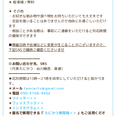
＊
駐車場／無料
＊
その他
・お好きな飲み物や食べ物をお持ちいただいても大丈夫です
・会話を強いることはありませんので自由にお過ごしいただけ
ます
・
相談ごとがある際は、事前にご連絡をいただけると対応時間
の確保ができます
■
開催日時や会場などに変更が生じることがございますので、
下記SNSで随時ご確認くださいませ
━━━━━━━━━
◎お問い合わせ先、SNS
（代表たにかつ：谷川勝彦、直通）
━━━━━━━━━
★応対時間は10時～21時を目安にしていただけると助かりま
す。
＊メール
tanicarts＠gmail.com
＊電話
090-9106-9402
＊
ツイッター＞＞
＊
フェイスブック＞＞
＊
インスタグラム＞＞
＊匿名で質問できる『
たにかつ質問箱＞＞
』もご活用くださ