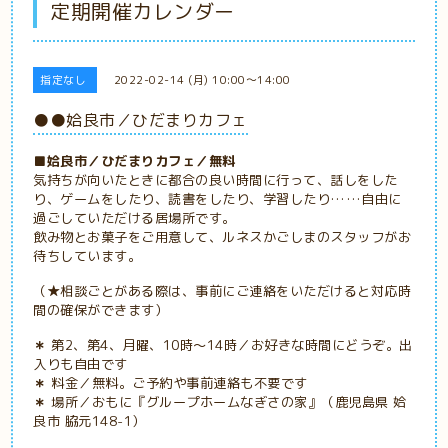
定期開催カレンダー
指定なし
2022-02-14 (月) 10:00～14:00
●●姶良市／ひだまりカフェ
■姶良市／ひだまりカフェ／無料
気持ちが向いたときに都合の良い時間に行って、話しをした
り、ゲームをしたり、読書をしたり、学習したり……自由に
過ごしていただける居場所です。
飲み物とお菓子をご用意して、ルネスかごしまのスタッフがお
待ちしています。
（★相談ごとがある際は、事前にご連絡をいただけると対応時
間の確保ができます）
＊
第2、第4、月曜、10時～14時／お好きな時間にどうぞ。出
入りも自由です
＊
料金／無料。ご予約や事前連絡も不要です
＊
場所／おもに
『グループホームなぎさの家』（鹿児島県 姶
良市 脇元148-1）