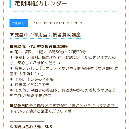
定期開催カレンダー
指定なし
2022-09-01 (木) 18:30～20:30
▼鹿屋市／伴走型支援者養成講座
■鹿屋市、伴走型支援者養成講座
＊
第1、第3、木曜／18時30分
～20時30分
＊
受講料
／無料。販売や契約、勧誘など一切ございませんの
で、安心してご参加ください
＊
会場／おもに『リナシティかのや 2階 会議室（鹿児島県 鹿
屋市 大手町1-1）』
＊
予約、申し込み／不要
＊
対象者／どなたでも
＊
その他／単回での参加や、時間途中からの参加や早退など
も自由(ご連絡不要)です
■
開催日時や会場などに変更が生じることがございますので、
下記SNSで随時ご確認くださいませ
━━━━━━━━━
◎お問い合わせ先、SNS