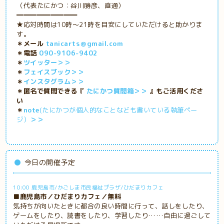
（代表たにかつ：谷川勝彦、直通）
━━━━━━━━━
★応対時間は10時～21時を目安にしていただけると助かりま
す。
＊メール
tanicarts＠gmail.com
＊電話
090-9106-9402
＊
ツイッター＞＞
＊
フェイスブック＞＞
＊
インスタグラム＞＞
＊匿名で質問できる『
たにかつ質問箱＞＞
』もご活用くださ
い
＊
note
(たにかつが個人的なことなども書いている執筆ペー
ジ）
＞＞
今日の開催予定
10:00 鹿児島市/かごしま市民福祉プラザ/ひだまりカフェ
■鹿児島市／ひだまりカフェ／無料
気持ちが向いたときに都合の良い時間に行って、話しをしたり、
ゲームをしたり、読書をしたり、学習したり……自由に過ごして