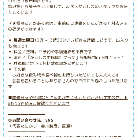
いただける居場所です。
飲み物とお菓子をご用意して、ルネスかごしまのスタッフがお待
ちしています。
（★相談ごとがある際は、事前にご連絡をいただけると対応時間
の確保ができます）
＊ 毎週土曜日
10時～13時30分／お好きな時間にどうぞ。出入り
も自由です
＊
料金／無料。ご予約や事前連絡も不要です
＊
場所／『かごしま市民福祉プラザ』鹿児島市山下町１５－１
＊
駐車場／地下に無料駐車場がございます
＊
その他
・お好きな飲み物や食べ物をお持ちいただいても大丈夫です
・会話を強いることはありませんので自由にお過ごしいただけま
す
■
開催日時や会場などに変更が生じることがございますので、下
記SNSで随時ご確認くださいませ
━━━━━━━━━
◎お問い合わせ先、SNS
（代表たにかつ：谷川勝彦、直通）
━━━━━━━━━