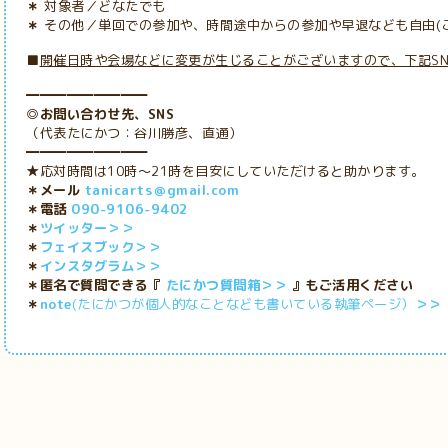
＊
対象者／どなたでも
＊
その他／単回での参加や、時間途中からの参加や早退なども自由(
■
開催日時や会場などに変更が生じることがございますので、下記S
━━━━━━━━━
◎お問い合わせ先、SNS
（代表たにかつ：谷川勝彦、直通）
━━━━━━━━━
★応対時間は10時～21時を目安にしていただけると助かります。
＊メール
tanicarts＠gmail.com
＊電話
090-9106-9402
＊
ツイッター＞＞
＊
フェイスブック＞＞
＊
インスタグラム＞＞
＊匿名で質問できる『
たにかつ質問箱＞＞
』もご活用ください
＊
note
(たにかつが個人的なことなども書いている執筆ページ）
＞＞