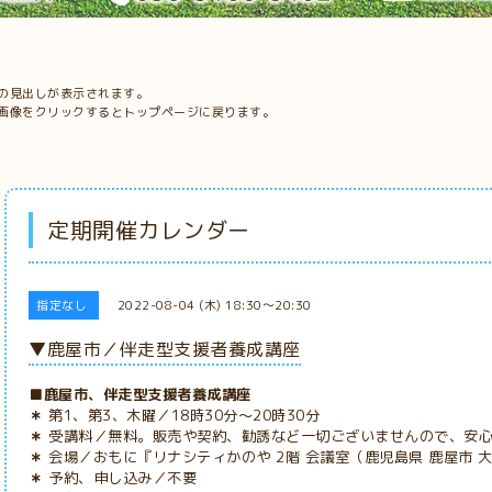
の見出しが表示されます。
画像をクリックするとトップページに戻ります。
定期開催カレンダー
指定なし
2022-08-04 (木) 18:30～20:30
▼鹿屋市／伴走型支援者養成講座
■鹿屋市、伴走型支援者養成講座
＊
第1、第3、木曜／18時30分
～20時30分
＊
受講料
／無料。販売や契約、勧誘など一切ございませんので、安
＊
会場／おもに『リナシティかのや 2階 会議室（鹿児島県 鹿屋市 大
＊
予約、申し込み／不要