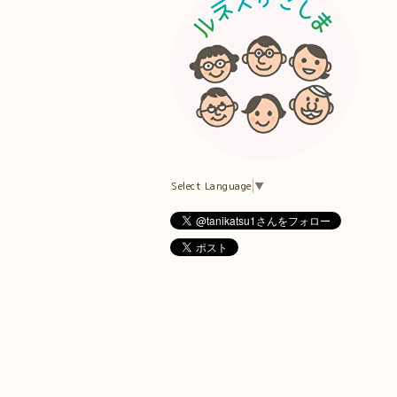
Select Language
▼