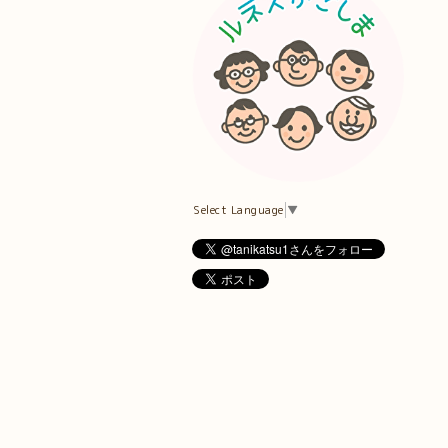
Select Language
▼