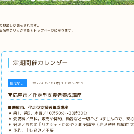
の見出しが表示されます。
画像をクリックするとトップページに戻ります。
定期開催カレンダー
指定なし
2022-06-16 (木) 18:30～20:30
▼鹿屋市／伴走型支援者養成講座
■鹿屋市、伴走型支援者養成講座
＊
第1、第3、木曜／18時30分
～20時30分
＊
受講料
／無料。販売や契約、勧誘など一切ございませんので、安
＊
会場／おもに『リナシティかのや 2階 会議室（鹿児島県 鹿屋市 大
＊
予約、申し込み／不要