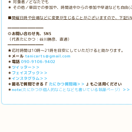
＊
対象者／どなたでも
＊
その他／単回での参加や、時間途中からの参加や早退なども自由(
■
開催日時や会場などに変更が生じることがございますので、下記S
━━━━━━━━━
◎お問い合わせ先、SNS
（代表たにかつ：谷川勝彦、直通）
━━━━━━━━━
★応対時間は10時～21時を目安にしていただけると助かります。
＊メール
tanicarts＠gmail.com
＊電話
090-9106-9402
＊
ツイッター＞＞
＊
フェイスブック＞＞
＊
インスタグラム＞＞
＊匿名で質問できる『
たにかつ質問箱＞＞
』もご活用ください
＊
note
(たにかつが個人的なことなども書いている執筆ページ）
＞＞